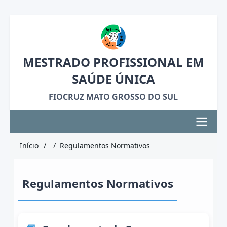
Pular
para
o
MESTRADO PROFISSIONAL EM
conteúdo
SAÚDE ÚNICA
principal
FIOCRUZ MATO GROSSO DO SUL
Navegação
Início
Regulamentos Normativos
Trilha
principal
de
Regulamentos Normativos
navegação