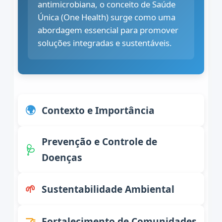
antimicrobiana, o conceito de Saúde
Única (One Health) surge como uma
abordagem essencial para promover
soluções integradas e sustentáveis.
🌍
Contexto e Importância
Diante dos desafios globais, como
Prevenção e Controle de
🩺
pandemias, mudanças climáticas e
Doenças
resistência antimicrobiana, o conceito de
Saúde Única (One Health) surge como uma
Profissionais formados neste programa
🌱
Sustentabilidade Ambiental
abordagem essencial para promover
estão preparados para identificar e mitigar
soluções integradas e sustentáveis.
riscos de zoonoses (doenças transmitidas
Ao integrar a saúde ambiental, o programa
🤝
Fortalecimento de Comunidades