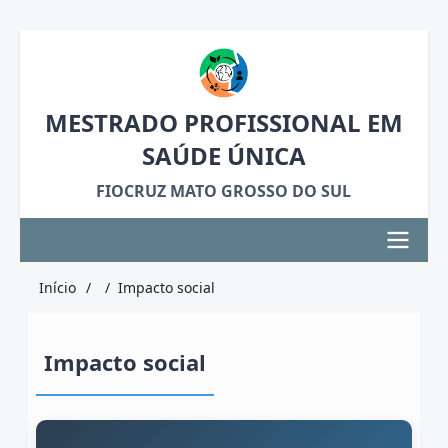
Pular
para
o
MESTRADO PROFISSIONAL EM
conteúdo
SAÚDE ÚNICA
principal
FIOCRUZ MATO GROSSO DO SUL
Navegação
Início
Impacto social
Trilha
principal
de
Impacto social
navegação