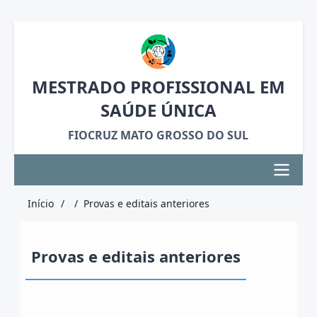
Pular
para
o
MESTRADO PROFISSIONAL EM
conteúdo
SAÚDE ÚNICA
principal
FIOCRUZ MATO GROSSO DO SUL
Navegação
Início
Provas e editais anteriores
Trilha
principal
de
Provas e editais anteriores
navegação